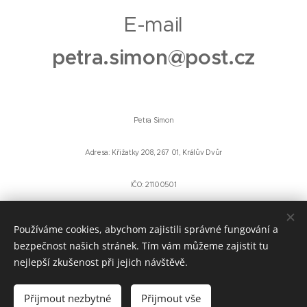
E-mail
petra.simon@post.cz
Petra Simon
Adresa: Křižatky 208, 267 01, Králův Dvůr
IČO: 21100501
Používáme cookies, abychom zajistili správné fungování a
bezpečnost našich stránek. Tím vám můžeme zajistit tu
nejlepší zkušenost při jejich návštěvě.
Přijmout nezbytné
Přijmout vše